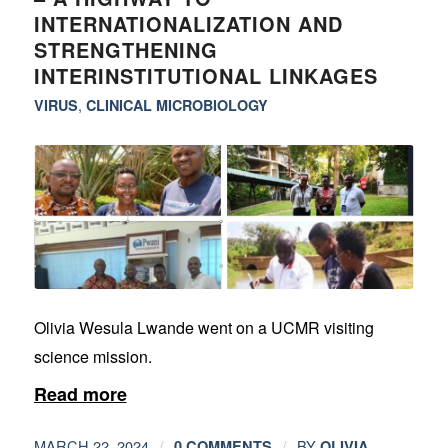
INTERNATIONALIZATION AND
STRENGTHENING
INTERINSTITUTIONAL LINKAGES
,
VIRUS
CLINICAL MICROBIOLOGY
Olivia Wesula Lwande went on a UCMR visiting
science mission.
Read more
/
/
MARCH 22, 2024
BY
0 COMMENTS
OLIVIA